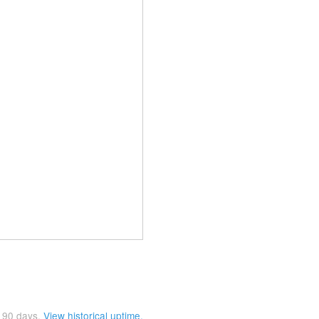
t
90
days.
View historical uptime.