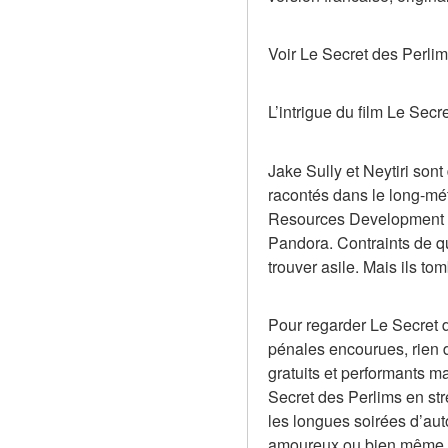
Voir Le Secret des Perlim
L’intrigue du film Le Secr
Jake Sully et Neytiri son
racontés dans le long-métr
Resources Development Ad
Pandora. Contraints de quit
trouver asile. Mais ils to
Pour regarder Le Secret d
pénales encourues, rien de
gratuits et performants m
Secret des Perlims en str
les longues soirées d’aut
amoureux ou bien même 