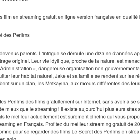
s film en streaming gratuit en ligne version française en qualité
et des Perlims
t devenus parents. L'intrigue se déroule une dizaine d'années a
age originel. Leur vie idyllique, proche de la nature, est menac
ministration », dangereuse organisation non-gouvernementale,
ter leur habitat naturel, Jake et sa famille se rendent sur les réc
mbent sur un clan, les Metkayina, aux mœurs différentes des leurs
es Perlims des films gratuitement sur Internet, sans avoir à se s
 mieux que le streaming ! Il existe aujourd’hui plusieurs sites 
ais le meilleur actuellement est sûrement cineinc qui vous propo
eaming en Français. Profitez du meilleur streaming gratuit de 2
omne pour se regarder des films Le Secret des Perlims en strea
en solo.