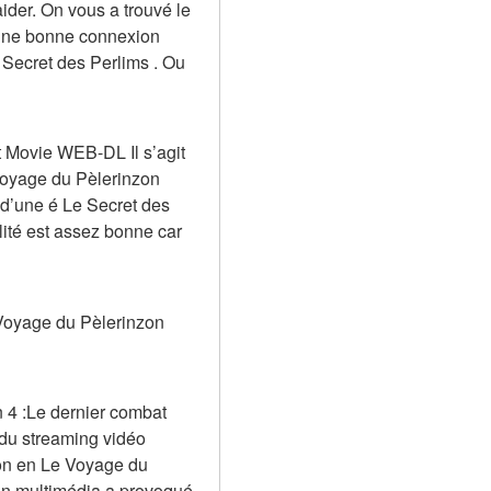
der. On vous a trouvé le 
’une bonne connexion 
 Secret des Perlims . Ou 
 Movie WEB-DL Il s’agit 
 Voyage du Pèlerinzon 
 d’une é Le Secret des 
ité est assez bonne car 
Voyage du Pèlerinzon 
 4 :Le dernier combat 
du streaming vidéo 
on en Le Voyage du 
on multimédia a provoqué 