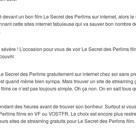
 devant un bon film Le Secret des Perlims sur internet, alors le
nant cette sites internet fabuleuse qui va sauver bon nombre de
.
 sévère ! L’occasion pour vous de voir Le Secret des Perlims fi
ouvrir.
Le Secret des Perlims gratuitement sur internet chez soi sans pre
est quand même bien sympa. Mais trouver un site de streaming grat
 films ce n’est pas toujours simple. Oh ça non. On en sait tous 
pendant des heures avant de trouver son bonheur. Surtout si vou
erlims films en VF ou VOSTFR. Le choix est encore plus restreint
eurs sites de streaming gratuits pour Le Secret des Perlims film.