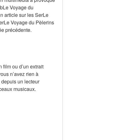
kbLe Voyage du 
 article sur les SerLe 
erLe Voyage du Pèlerins 
née précédente.
ilm ou d’un extrait 
ous n’avez rien à 
 depuis un lecteur 
rceaux musicaux.