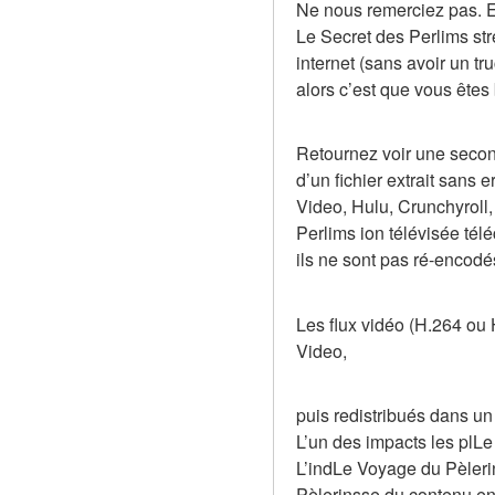
Ne nous remerciez pas. En
Le Secret des Perlims st
internet (sans avoir un t
alors c’est que vous êtes 
Retournez voir une second
d’un fichier extrait sans 
Video, Hulu, Crunchyroll,
Perlims ion télévisée tél
ils ne sont pas ré-encodé
Les flux vidéo (H.264 ou
Video,
puis redistribués dans u
L’un des impacts les plLe
L’indLe Voyage du Pèlerin
Pèlerinsse du contenu en