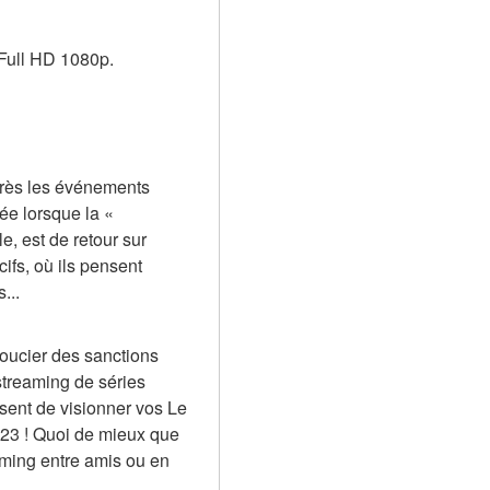
 Full HD 1080p.
près les événements 
ée lorsque la « 
 est de retour sur 
ifs, où ils pensent 
...
oucier des sanctions 
streaming de séries 
sent de visionner vos Le 
023 ! Quoi de mieux que 
ming entre amis ou en 