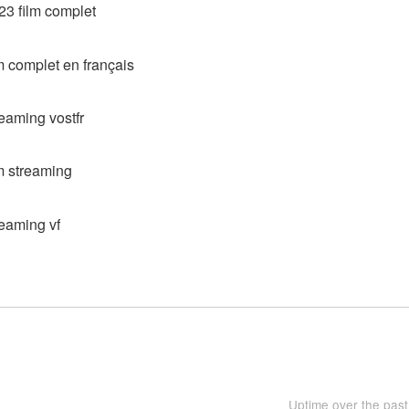
23 film complet
m complet en français
eaming vostfr
m streaming
reaming vf
Uptime over the pas