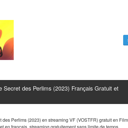
Secret des Perlims (2023) Français Gratuit et 
t des Perlims (2023) en streaming VF (VOSTFR) gratuit en Filmd
et en français, streaming gratuitement sans limite de temps.