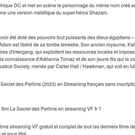
phique DC et met en scène le personnage du même nom créé en 
mme une version maléfique du super-héros Shazam.
oir été doté des pouvoirs tout puissants des dieux égyptiens – 
Adam est libéré de sa tombe terrestre. Son ancien royaume, Ka
res d'Intergang, qui exploitent les ressources locales et imposen
 la connaissance d'Adrianna Tomaz et de son jeune fils qui le 
 Justice Society, menée par Carter Hall / Hawkman, qui voit en l
Secret des Perlims (2023) en Streaming français sans inscripti
film Le Secret des Perlims en streaming VF fr ?
lims streaming VF gratuit et complet de tout les derniers films d
 et sous titré.