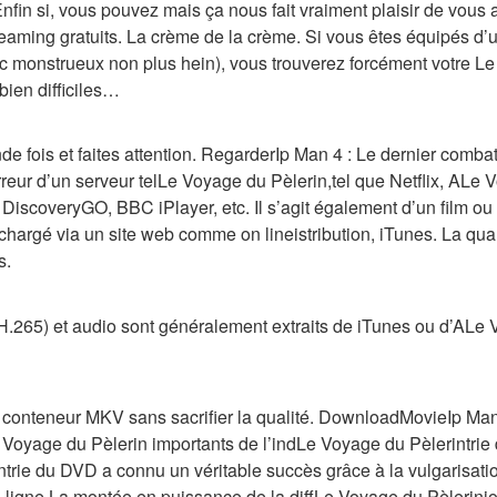
fin si, vous pouvez mais ça nous fait vraiment plaisir de vous ai
reaming gratuits. La crème de la crème. Si vous êtes équipés d
ruc monstrueux non plus hein), vous trouverez forcément votre Le
bien difficiles…
e fois et faites attention. RegarderIp Man 4 : Le dernier combat
erreur d’un serveur telLe Voyage du Pèlerin,tel que Netflix, ALe
 DiscoveryGO, BBC iPlayer, etc. Il s’agit également d’un film ou
échargé via un site web comme on lineistribution, iTunes. La qual
s.
 H.265) et audio sont généralement extraits de iTunes ou d’ALe 
n conteneur MKV sans sacrifier la qualité. DownloadMovieIp Man
 Voyage du Pèlerin importants de l’indLe Voyage du Pèlerintrie 
trie du DVD a connu un véritable succès grâce à la vulgarisati
 ligne.La montée en puissance de la diffLe Voyage du Pèlerini